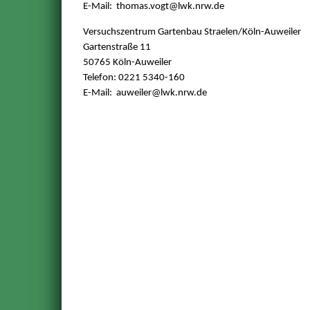
E-Mail: thomas.vogt@
lwk.nrw.de
Versuchszentrum Gartenbau Straelen/Köln-Auweiler
Gartenstraße 11
50765 Köln-Auweiler
Telefon: 0221 5340-160
E-Mail: auweiler@
lwk.nrw.de