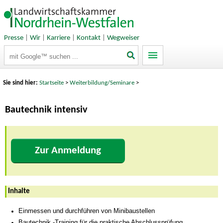
Presse
|
Wir
|
Karriere
|
Kontakt
|
Wegweiser
Suchbegriffe
Sie sind hier:
Startseite
>
Weiterbildung/Seminare
>
Bautechnik intensiv
Zur Anmeldung
Inhalte
Einmessen und durchführen von Minibaustellen
Bautechnik -Training für die praktische Abschlussprüfung