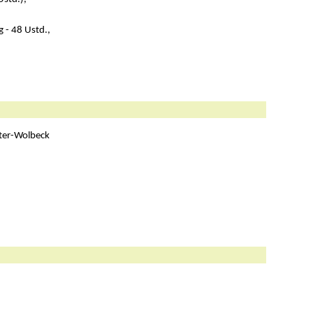
 - 48 Ustd.,
ter-Wolbeck