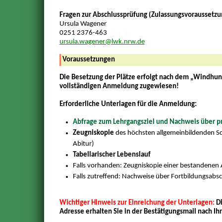
Fragen zur Abschlussprüfung (Zulassungsvoraussetzun
Ursula Wagener
0251 2376-463
ursula.wagener@lwk.nrw.de
Voraussetzungen
Die Besetzung der Plätze erfolgt nach dem „Windhund
vollständigen Anmeldung zugewiesen!
Erforderliche Unterlagen für die Anmeldung:
Abfrage zum Lehrgangsziel und Nachweis über pr
Zeugniskopie
des höchsten allgemeinbildenden Sc
Abitur)
Tabellarischer Lebenslauf
Falls vorhanden: Zeugniskopie einer bestandenen
Falls zutreffend: Nachweise über Fortbildungsabsc
Wichtiger Hinweis zur Einreichung der Unterlagen:
D
Adresse erhalten Sie in der Bestätigungsmail nach Ih