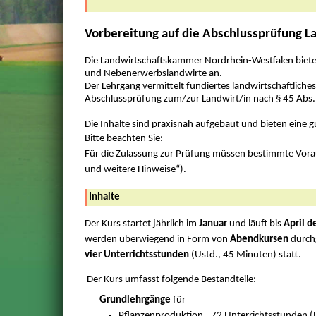
Vorbereitung auf die Abschlussprüfung La
Die Landwirtschaftskammer Nordrhein-Westfalen biete
und Nebenerwerbslandwirte an.
Der Lehrgang vermittelt fundiertes landwirtschaftliche
Abschlussprüfung zum/zur Landwirt/in nach § 45 Abs. 
Die Inhalte sind praxisnah aufgebaut und bieten eine 
Bitte beachten Sie:
Für die Zulassung zur Prüfung müssen bestimmte Vora
und weitere Hinweise“).
Inhalte
Der Kurs startet jährlich im
Januar
und läuft bis
April d
werden überwiegend in Form von
Abendkursen
durchg
vier Unterrichtsstunden
(Ustd., 45 Minuten) statt.
Der Kurs umfasst folgende Bestandteile:
Grundlehrgänge
für
Pflanzenproduktion - 72 Unterrichtsstunden (