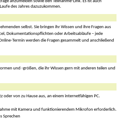
träge anzumelden sowie den Teilnahme-Link. Es ist auch
 Laufe des Jahres dazuzukommen.
lnehmenden selbst. Sie bringen ihr Wissen und ihre Fragen aus
cel, Dokumentationspflichten oder Arbeitsabläufe – jede
 Online-Termin werden die Fragen gesammelt und anschließend
formen und -größen, die ihr Wissen gern mit anderen teilen und
 oder von zu Hause aus, an einem internetfähigen PC.
ilnahme mit Kamera und funktionierendem Mikrofon erforderlich.
as Sprechen