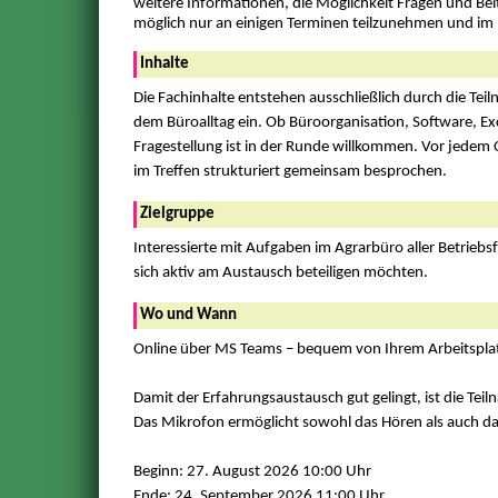
weitere Informationen, die Möglichkeit Fragen und Bei
möglich nur an einigen Terminen teilzunehmen und im
Inhalte
Die Fachinhalte entstehen ausschließlich durch die Tei
dem Büroalltag ein. Ob Büroorganisation, Software, Ex
Fragestellung ist in der Runde willkommen. Vor jedem
im Treffen strukturiert gemeinsam besprochen.
Zielgruppe
Interessierte mit Aufgaben im Agrarbüro aller Betriebs
sich aktiv am Austausch beteiligen möchten.
Wo und Wann
Online über MS Teams – bequem von Ihrem Arbeitsplatz
Damit der Erfahrungsaustausch gut gelingt, ist die Te
Das Mikrofon ermöglicht sowohl das Hören als auch d
Beginn: 27. August 2026 10:00 Uhr
Ende: 24. September 2026 11:00 Uhr