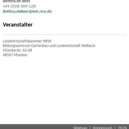
Bettina de Beer
+49 2506 309-128
Bettina.deBeer@lwk.nrw.de
Veranstalter
Landwirtschaftskammer NRW
Bildungszentrum Gartenbau und Landwirtschaft Wolbeck
Münsterstr. 62-68
48167 Münster
Sitemap
|
Impressum
| 2026