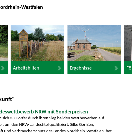
Nordrhein-Westfalen
Arbeitshilfen
Ergebnisse
Fö
kunft"
ndeswettbewerb NRW mit Sonderpreisen
 sich 33 Dörfer durch ihren Sieg bei den Wettbewerben auf
it um den NRW-Landestitel qualifiziert. Silke Gorißen,
aft und Verbraucherschutz des Landes Nordrhein-Westfalen, hat