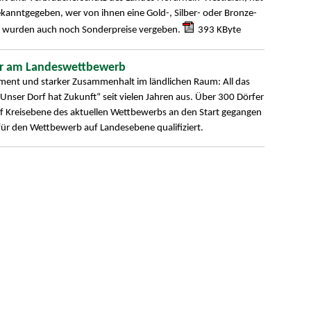
anntgegeben, wer von ihnen eine Gold-, Silber- oder Bronze-
en wurden auch noch Sonderpreise vergeben.
393 KByte
er am Landeswettbewerb
ment und starker Zusammenhalt im ländlichen Raum: All das
nser Dorf hat Zukunft“ seit vielen Jahren aus. Über 300 Dörfer
uf Kreisebene des aktuellen Wettbewerbs an den Start gegangen
für den Wettbewerb auf Landesebene qualifiziert.