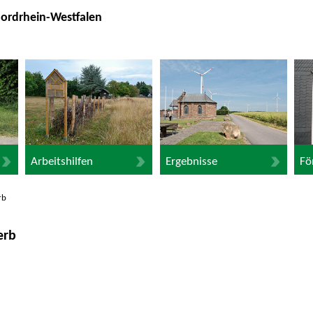
Nordrhein-Westfalen
Arbeitshilfen
Ergebnisse
Fö
rb
erb