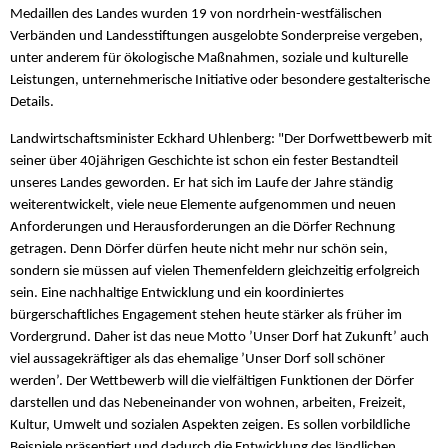
Medaillen des Landes wurden 19 von nordrhein-westfälischen
Verbänden und Landesstiftungen ausgelobte Sonderpreise vergeben,
unter anderem für ökologische Maßnahmen, soziale und kulturelle
Leistungen, unternehmerische Initiative oder besondere gestalterische
Details.
Landwirtschaftsminister Eckhard Uhlenberg: "Der Dorfwettbewerb mit
seiner über 40jährigen Geschichte ist schon ein fester Bestandteil
unseres Landes geworden. Er hat sich im Laufe der Jahre ständig
weiterentwickelt, viele neue Elemente aufgenommen und neuen
Anforderungen und Herausforderungen an die Dörfer Rechnung
getragen. Denn Dörfer dürfen heute nicht mehr nur schön sein,
sondern sie müssen auf vielen Themenfeldern gleichzeitig erfolgreich
sein. Eine nachhaltige Entwicklung und ein koordiniertes
bürgerschaftliches Engagement stehen heute stärker als früher im
Vordergrund. Daher ist das neue Motto ’Unser Dorf hat Zukunft’ auch
viel aussagekräftiger als das ehemalige ’Unser Dorf soll schöner
werden’. Der Wettbewerb will die vielfältigen Funktionen der Dörfer
darstellen und das Nebeneinander von wohnen, arbeiten, Freizeit,
Kultur, Umwelt und sozialen Aspekten zeigen. Es sollen vorbildliche
Beispiele präsentiert und dadurch die Entwicklung des ländlichen