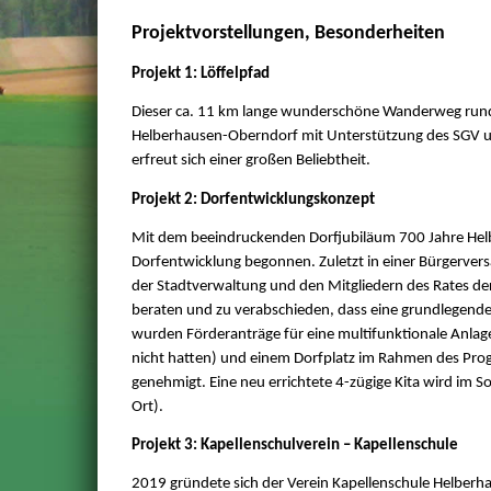
Projektvorstellungen, Besonderheiten
Projekt 1: Löffelpfad
Dieser ca. 11 km lange wunderschöne Wanderweg ru
Helberhausen-Oberndorf mit Unterstützung des SGV un
erfreut sich einer großen Beliebtheit.
Projekt 2: Dorfentwicklungskonzept
Mit dem beeindruckenden Dorfjubiläum 700 Jahre Helb
Dorfentwicklung begonnen. Zuletzt in einer Bürgerve
der Stadtverwaltung und den Mitgliedern des Rates der
beraten und zu verabschieden, dass eine grundlegende 
wurden Förderanträge für eine multifunktionale Anlage 
nicht hatten) und einem Dorfplatz im Rahmen des Pro
genehmigt. Eine neu errichtete 4-zügige Kita wird im 
Ort).
Projekt 3: Kapellenschulverein – Kapellenschule
2019 gründete sich der Verein Kapellenschule Helberh