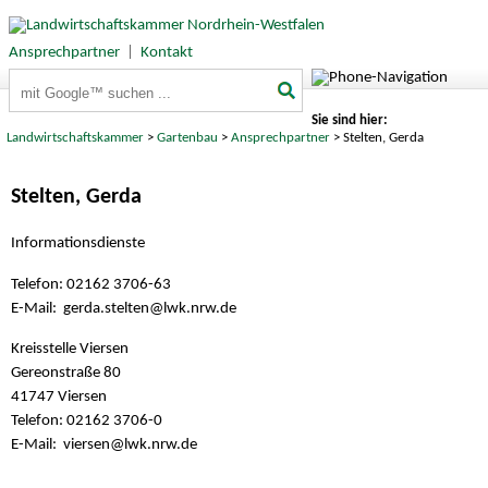
Ansprechpartner
|
Kontakt
Suchbegriffe
Sie sind hier:
Landwirtschaftskammer
>
Gartenbau
>
Ansprechpartner
> Stelten, Gerda
Stelten, Gerda
Informationsdienste
Telefon: 02162 3706-63
E-Mail: gerda.stelten@
lwk.nrw.de
Kreisstelle Viersen
Gereonstraße 80
41747 Viersen
Telefon: 02162 3706-0
E-Mail: viersen@
lwk.nrw.de