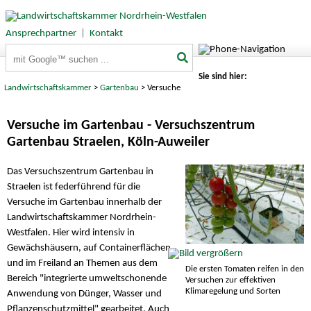
Ansprechpartner
|
Kontakt
Suchbegriffe
Sie sind hier:
Landwirtschaftskammer
>
Gartenbau
> Versuche
Versuche im Gartenbau - Versuchszentrum
Gartenbau Straelen, Köln-Auweiler
Das Versuchszentrum Gartenbau in
Straelen ist federführend für die
Versuche im Gartenbau innerhalb der
Landwirtschaftskammer Nordrhein-
Westfalen. Hier wird intensiv in
Gewächshäusern, auf Containerflächen
und im Freiland an Themen aus dem
Die ersten Tomaten reifen in den
Bereich "integrierte umweltschonende
Versuchen zur effektiven
Klimaregelung und Sorten
Anwendung von Dünger, Wasser und
Pflanzenschutzmittel" gearbeitet. Auch