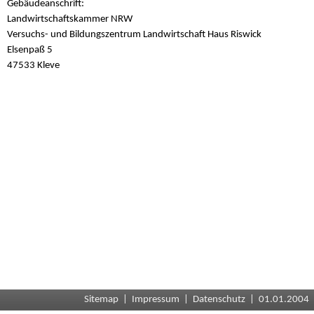
Gebäudeanschrift:
Landwirtschaftskammer NRW
Versuchs- und Bildungszentrum Landwirtschaft Haus Riswick
Elsenpaß 5
47533 Kleve
Sitemap
|
Impressum
|
Datenschutz
| 01.01.2004