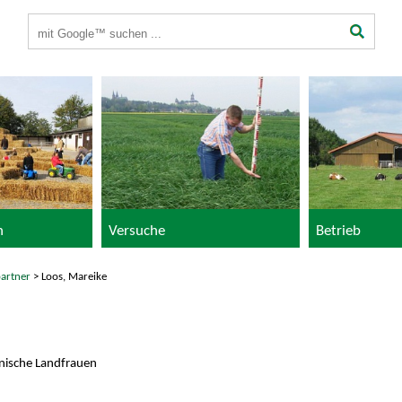
Suchbegriffe
n
Versuche
Betrieb
artner
> Loos, Mareike
inische Landfrauen