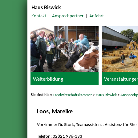
Haus Riswick
Kontakt
|
Ansprechpartner
|
Anfahrt
Weiterbildung
Veranstaltunge
Sie sind hier:
Landwirtschaftskammer
>
Haus Riswick
>
Ansprechp
Loos, Mareike
Vorzimmer Dr. Stork, Teamassistenz, Assistenz für Rhe
Telefon: 02821 996-133