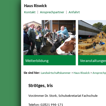
Haus Riswick
Kontakt
|
Ansprechpartner
|
Anfahrt
Weiterbildung
Veranstaltunge
Sie sind hier:
Landwirtschaftskammer
>
Haus Riswick
>
Ansprechp
Strötges, Iris
Vorzimmer Dr. Stork, Schulsekretariat Fachschule
Telefon: 02821 996-171