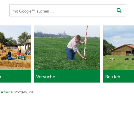
Suchbegriffe
n
Versuche
Betrieb
artner
> Strötges, Iris