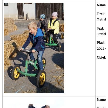
Name:
Titel:
Im
Tretfah
Text:
Im
Tretfah
Pfad:
/w
2016-0
Objektk
Name: