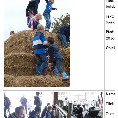
Titel:
Da
beliebte
Text:
Da
Spielort
Pfad:
/w
2016-0
Objektk
Name:
Titel:
Be
Text:
Be