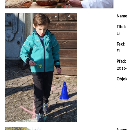
Name:
Titel:
Be
Ei
Text:
Be
Ei
Pfad:
/w
2016-1
Objektk