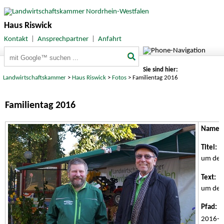
Haus Riswick
Kontakt
|
Ansprechpartner
|
Anfahrt
Suchbegriffe
Sie sind hier:
Landwirtschaftskammer
>
Haus Riswick
>
Fotos
> Familientag 2016
Familientag 2016
Name:
Titel:
Dr
um den 
Text:
Dr
um den 
Pfad:
/w
2016-0