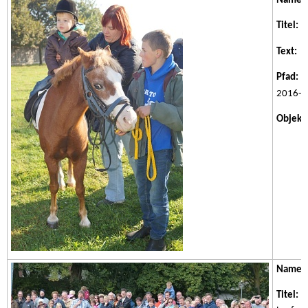
Name:
Titel:
Ei
Text:
Ei
Pfad:
/w
2016-1
Objektk
Name:
Titel:
Bo