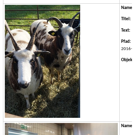
Name:
Titel:
Se
Text:
Se
Pfad:
/w
2016-1
Objektk
Name: