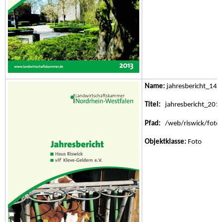
Name:
jahresbericht_14.j
Titel:
jahresbericht_201
Pfad:
/web/riswick/fotos/
Objektklasse:
Foto