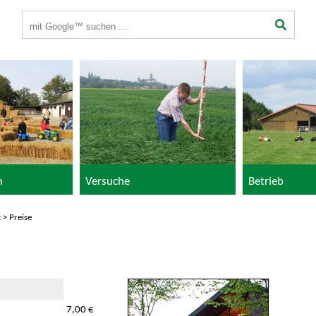
Suchbegriffe
n
Versuche
Betrieb
t
> Preise
7,00 €