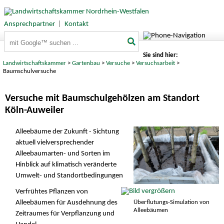
Ansprechpartner
|
Kontakt
Suchbegriffe
Sie sind hier:
Landwirtschaftskammer
>
Gartenbau
>
Versuche
>
Versuchsarbeit
>
Baumschulversuche
Versuche mit Baumschulgehölzen am Standort
Köln-Auweiler
Alleebäume der Zukunft - Sichtung
aktuell vielversprechender
Alleebaumarten- und Sorten im
Hinblick auf klimatisch veränderte
Umwelt- und Standortbedingungen
Verfrühtes Pflanzen von
Alleebäumen für Ausdehnung des
Überflutungs-Simulation von
Alleebäumen
Zeitraumes für Verpflanzung und