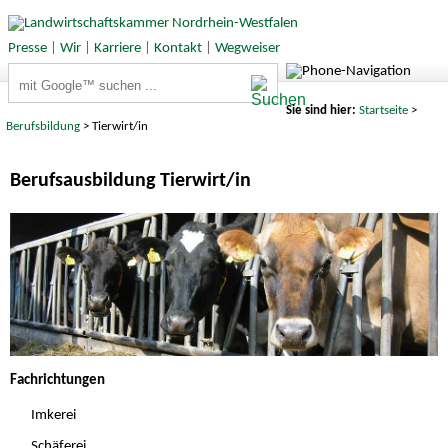
Presse
|
Wir
|
Karriere
|
Kontakt
|
Wegweiser
Suchbegriffe
Sie sind hier:
Startseite
>
Berufsbildung
> Tierwirt/in
Berufsausbildung Tierwirt/in
Fachrichtungen
Imkerei
Schäferei