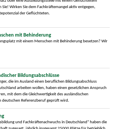
latz oder eine Ausbildungsstelle mit einem Geflüchtetem
 Sie! Wirken Sie dem Fachkräftemangel aktiv entgegen,
tepotenzial der Geflüchteten.
schen mit Behinderung
ungsplatz mit einem Menschen mit Behinderung besetzen? Wir
discher Bildungsabschlüsse
er, die im Ausland einen beruflichen Bildungsabschluss
tschland arbeiten wollen, haben einen gesetzlichen Anspruch
ren, mit dem die Gleichwertigkeit des ausländischen
m deutschen Referenzberuf geprüft wird.
ng
usbildung und Fachkräftenachwuchs in Deutschland“ haben die
aft zugesagt, jährlich insgesamt 25000 Plätze für betrieblich