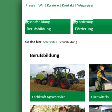
Presse
|
Wir
|
Karriere
|
Kontakt
|
Wegweiser
Berufsbildung
Förderung
Sie sind hier:
Startseite
> Berufsbildung
Berufsbildung
Fachkraft Agrarservice
Fischwirt/in