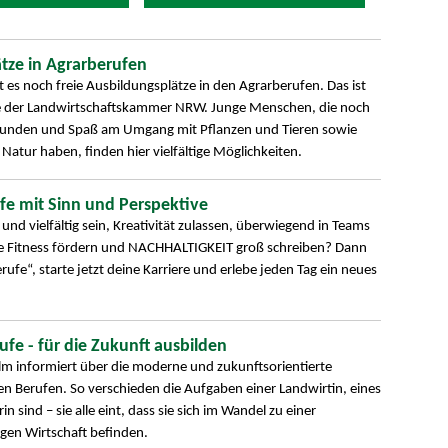
ätze in Agrarberufen
 es noch freie Ausbildungsplätze in den Agrarberufen. Das ist
e der Landwirtschaftskammer NRW. Junge Menschen, die noch
efunden und Spaß am Umgang mit Pflanzen und Tieren sowie
r Natur haben, finden hier vielfältige Möglichkeiten.
ufe mit Sinn und Perspektive
und vielfältig sein, Kreativität zulassen, überwiegend in Teams
che Fitness fördern und NACHHALTIGKEIT groß schreiben? Dann
ufe“, starte jetzt deine Karriere und erlebe jeden Tag ein neues
ufe - für die Zukunft ausbilden
ilm informiert über die moderne und zukunftsorientierte
n Berufen. So verschieden die Aufgaben einer Landwirtin, eines
n sind – sie alle eint, dass sie sich im Wandel zu einer
gen Wirtschaft befinden.