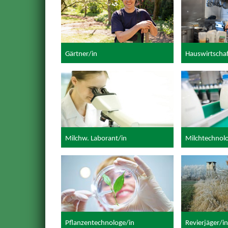
Gärtner/in
Hauswirtschaf
Milchw. Laborant/in
Milchtechnol
Pflanzentechnologe/in
Revierjäger/in