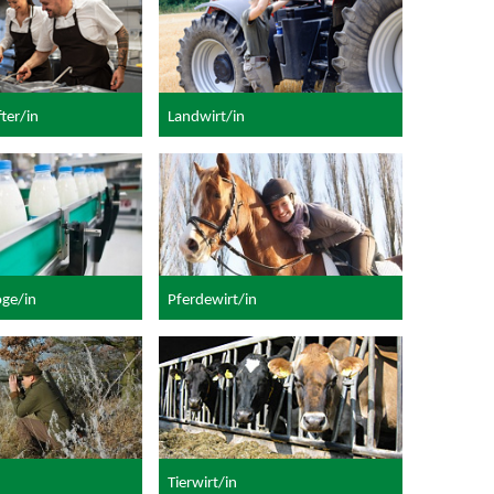
ter/in
Landwirt/in
oge/in
Pferdewirt/in
Tierwirt/in