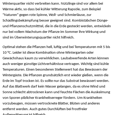
Winterquartier nicht verbreiten kann. Nützlinge sind vor allem bei
Wärme aktiv, so dass bei kühler Witterung Rapsöle, zum Beispiel
"Naturen" gegen rote Spinne, Woll- und Schmierläuse, zur
Schädlingsbekämpfung besser geeignet sind. Kombistäbchen Dünge-
und Pflanzenschutzmitttel, die in die Erde gesteckt werden, entwickeln
nur bei vollem Wachstum der Pflanze im Sommer ihre Wirkung und
sind im Überwinterungsquartier nicht hilfreich.
Optimal stehen die Pflanzen hell, luftig und bei Temperaturen mit 5 bis
10 °C. Leider ist diese Kombination ohne Wintergarten oder
Gewächshaus kaum zu verwirklichen. Laubabwerfende Arten können
auch weniger günstige Lichtverhältnisse vertragen. Wichtig sind kühle
Temperaturen. Einen besonderen Stellenwert hat das Bewässern der
Wintergäste. Die Pflanzen grundsätzlich erst wieder gießen, wenn die
Erde im Topf trocken ist. Es sollte nur das Substrat bewässert werden.
Auf das Blattwerk darf kein Wasser gelangen, da es ohne Wind und
Sonne schlecht abtrocknen kann und feuchte Flächen die Auskeimung
von Sporen pilzlicher Krankheitserreger fördern. Um Krankheiten
vorzubeugen, müssen vertrocknete Blätter, Blüten und anderes
entfernt werden. Auch gutes Durchlüften bei frostfreier
Außenwitterung ist hilfreich.