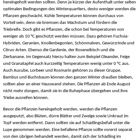
hereingeholt werden sollten. Denn je kürzer der Aufenthalt unter selten
optimalen Bedingungen des Winterquartiers, desto weniger werden die
Pflanzen geschwächt. Kühle Temperaturen können durchaus von
Vorteil sein, denn sie bremsen das Wachstum und fördern die
Triebreife. Doch gibt es Pflanzen, die schon bei Temperaturen von
weniger als 10 °C geschützt werden müssen. Dazu gehören Fuchsia-
Hybriden, Geranien, Knollenbegonien, Schönmalven, Gewürzrinde und
Citrus-Arten. Ebenso die Gardenie, der Roseneibisch und die
Zierbanane. Im Gegensatz hierzu halten zum Beispiel Oleander, Feige
und Granatapfel auch kurzzeitig Temperaturen wenig unter 0 °C aus.
Auch Aucube, Lorbeer und Rosmarin gehören zu dieser Gruppe.
Bambus und Buchsbaum können den ganzen Winter draußen bleiben,
sollten aber an einer Hauswand stehen. Die Pflanzen ab Ende August
nicht mehr düngen, damit sie in die Ruhephase übergehen und ihre
Triebe ausreifen können.
Bevor die Pflanzen hereingeholt werden, werden die Pflanzen
ausgeputzt, also Blüten, dürre Blätter und Zweige sowie Unkraut im
Topf werden entfernt. Dann sollten sie auf Schädlingsbefall unter die
Lupe genommen werden. Eine befallene Pflanze sollte vorerst separat
von den übrigen behandelt werden, damit sich der Schädling im