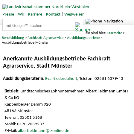
Presse
|
Wir
|
Karriere
|
Kontakt
|
Wegweiser
Suchbegriffe
Sie sind hier:
Startseite
>
Berufsbildung
>
Fachkraft Agrarservice
>
Ausbildungsbetriebe
>
Ausbildungsbetriebe Münster
Anerkannte Ausbildungsbetriebe Fachkraft
Agrarservice, Stadt Münster
Ausbildungsberaterin
:
Eva Niederdalhoff
, Telefon: 02581 6379-43
Landtechnisches Lohnunternehmen Albert Feldmann GmbH
& Co KG
Kappenberger Damm 920
48163 Münster
Telefon: 02501 5168
Mobil: 0170 2039237
E-Mail:
albertfeldmann@t-online.de