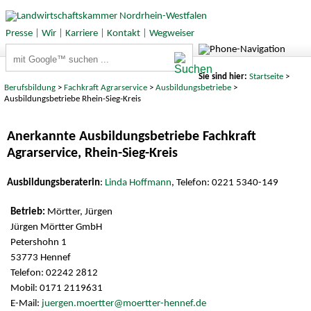
Presse
|
Wir
|
Karriere
|
Kontakt
|
Wegweiser
Suchbegriffe
Sie sind hier:
Startseite
>
Berufsbildung
>
Fachkraft Agrarservice
>
Ausbildungsbetriebe
>
Ausbildungsbetriebe Rhein-Sieg-Kreis
Anerkannte Ausbildungsbetriebe Fachkraft
Agrarservice, Rhein-Sieg-Kreis
Ausbildungsberaterin
:
Linda Hoffmann
, Telefon: 0221 5340-149
Mörtter, Jürgen
Jürgen Mörtter GmbH
Petershohn 1
53773 Hennef
Telefon: 02242 2812
Mobil: 0171 2119631
E-Mail:
juergen.moertter@moertter-hennef.de