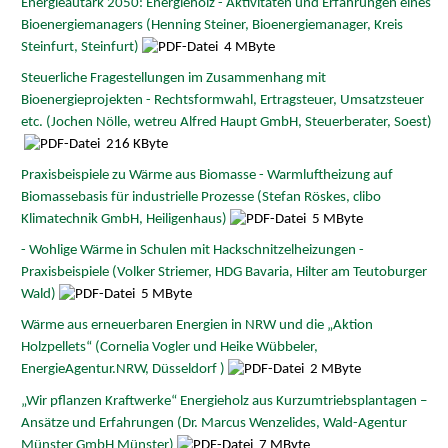
Energieautark 2050: Energieholz - Aktivitäten und Erfahrungen eines
Bioenergiemanagers (Henning Steiner, Bioenergiemanager, Kreis
Steinfurt, Steinfurt)
4 MByte
Steuerliche Fragestellungen im Zusammenhang mit
Bioenergieprojekten - Rechtsformwahl, Ertragsteuer, Umsatzsteuer
etc. (Jochen Nölle, wetreu Alfred Haupt GmbH, Steuerberater, Soest)
216 KByte
Praxisbeispiele zu Wärme aus Biomasse - Warmluftheizung auf
Biomassebasis für industrielle Prozesse (Stefan Röskes, clibo
Klimatechnik GmbH, Heiligenhaus)
5 MByte
- Wohlige Wärme in Schulen mit Hackschnitzelheizungen -
Praxisbeispiele (Volker Striemer, HDG Bavaria, Hilter am Teutoburger
Wald)
5 MByte
Wärme aus erneuerbaren Energien in NRW und die „Aktion
Holzpellets“ (Cornelia Vogler und Heike Wübbeler,
EnergieAgentur.NRW, Düsseldorf )
2 MByte
„Wir pflanzen Kraftwerke“ Energieholz aus Kurzumtriebsplantagen –
Ansätze und Erfahrungen (Dr. Marcus Wenzelides, Wald-Agentur
Münster GmbH Münster)
7 MByte