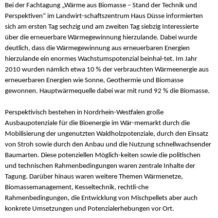
Bei der Fachtagung „Wärme aus Biomasse – Stand der Technik und
Perspektiven“ im Landwirt-schaftszentrum Haus Düsse informierten
sich am ersten Tag sechzig und am zweiten Tag siebzig Interessierte
über die erneuerbare Wärmegewinnung hierzulande. Dabei wurde
deutlich, dass die Wärmegewinnung aus erneuerbaren Energien
hierzulande ein enormes Wachstumspotenzial beinhal-tet. Im Jahr
2010 wurden nämlich etwa 10 % der verbrauchten Wärmeenergie aus
erneuerbaren Energien wie Sonne, Geothermie und Biomasse
gewonnen. Hauptwärmequelle dabei war mit rund 92 % die Biomasse.
Perspektivisch bestehen in Nordrhein-Westfalen große
Ausbaupotenziale für die Bioenergie im Wär-memarkt durch die
Mobilisierung der ungenutzten Waldholzpotenziale, durch den Einsatz
von Stroh sowie durch den Anbau und die Nutzung schnellwachsender
Baumarten. Diese potenziellen Möglich-keiten sowie die politischen
und technischen Rahmenbedingungen waren zentrale Inhalte der
Tagung. Darüber hinaus waren weitere Themen Wärmenetze,
Biomassemanagement, Kesseltechnik, rechtli-che
Rahmenbedingungen, die Entwicklung von Mischpellets aber auch
konkrete Umsetzungen und Potenzialerhebungen vor Ort.