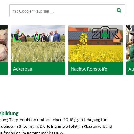
Suchbegriffe
Ackerbau
Nachw. Rohstoffe
Au
sbildung
ldung Tierproduktion umfasst einen 10-tägigen Lehrgang für
ldende im 3. Lehrjahr. Die Teilnahme erfolgt im Klassenverband
Berufsschulen im Kammergebiet NRW.