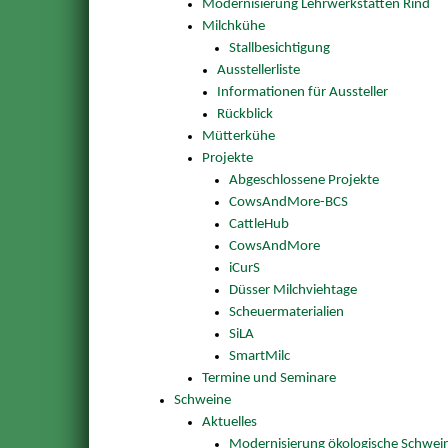
Modernisierung Lehrwerkstätten Rind
Milchkühe
Stallbesichtigung
Ausstellerliste
Informationen für Aussteller
Rückblick
Mütterkühe
Projekte
Abgeschlossene Projekte
CowsAndMore-BCS
CattleHub
CowsAndMore
iCurS
Düsser Milchviehtage
Scheuermaterialien
SiLA
SmartMilc
Termine und Seminare
Schweine
Aktuelles
Modernisierung ökologische Schwei