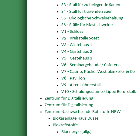
S3 - Stall für zu belegende Sauen
S4 - Stall für tragende Sauen
S5 - Ökologische Schweinehaltung
S6 - Ställe für Mastschweine
V1 - Schloss
V2 - Kreisstelle Soest
V3 - Gästehaus 1
V4 - Gästehaus 2
V5 - Gästehaus 3
V6 - Seminargebäude / Cafeteria
V7 - Casino, Küche, Westfalenkeller & Co
V8 - Pavilllon
V9 - Alter Hühnerstall
V10 - Schulungsräume / Lippe Berufskoll
Zentrum für Digitalisierung
Zentrum für Digitalisierung
Zentrum Nachwachsende Rohstoffe NRW
Biogasanlage Haus Düsse
Biokraftstoffe
Bioenergie (allg.)