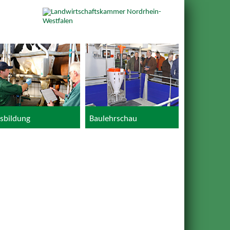
sbildung
Baulehrschau