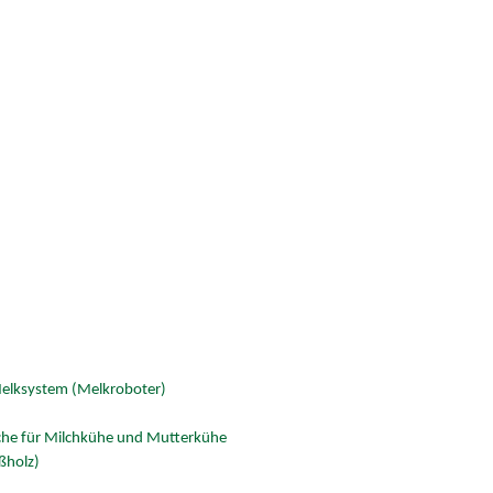
Melksystem (Melkroboter)
äche für Milchkühe und Mutterkühe
üßholz)