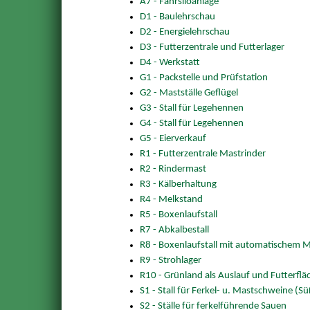
A7 - Fahrsiloanlage
D1 - Baulehrschau
D2 - Energielehrschau
D3 - Futterzentrale und Futterlager
D4 - Werkstatt
G1 - Packstelle und Prüfstation
G2 - Mastställe Geflügel
G3 - Stall für Legehennen
G4 - Stall für Legehennen
G5 - Eierverkauf
R1 - Futterzentrale Mastrinder
R2 - Rindermast
R3 - Kälberhaltung
R4 - Melkstand
R5 - Boxenlaufstall
R7 - Abkalbestall
R8 - Boxenlaufstall mit automatischem 
R9 - Strohlager
R10 - Grünland als Auslauf und Futterfl
S1 - Stall für Ferkel- u. Mastschweine (S
S2 - Ställe für ferkelführende Sauen