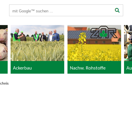
Suchbegriffe
Ackerbau
Nachw. Rohstoffe
Au
ichnis