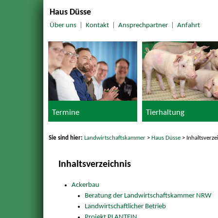
Haus Düsse
Über uns
|
Kontakt
|
Ansprechpartner
|
Anfahrt
Termine
Tierhaltung
Sie sind hier:
Landwirtschaftskammer
>
Haus Düsse
> Inhaltsverze
Inhaltsverzeichnis
Ackerbau
Beratung der Landwirtschaftskammer NRW
Landwirtschaftlicher Betrieb
Projekt PLANTEIN