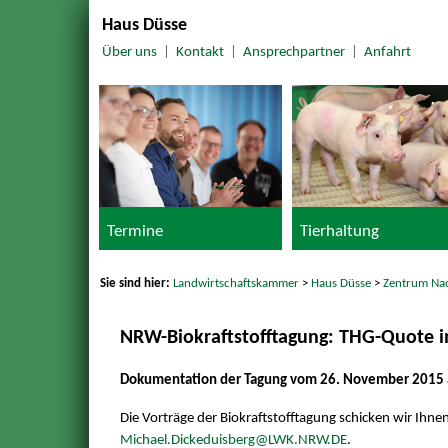
Haus Düsse
Über uns
|
Kontakt
|
Ansprechpartner
|
Anfahrt
Termine
Tierhaltung
Sie sind hier:
Landwirtschaftskammer
>
Haus Düsse
>
Zentrum Na
NRW-Biokraftstofftagung: THG-Quote in
Dokumentation der Tagung vom 26. November 2015 
Die Vorträge der Biokraftstofftagung schicken wir Ihnen
Michael.Dickeduisberg@LWK.NRW.DE
.