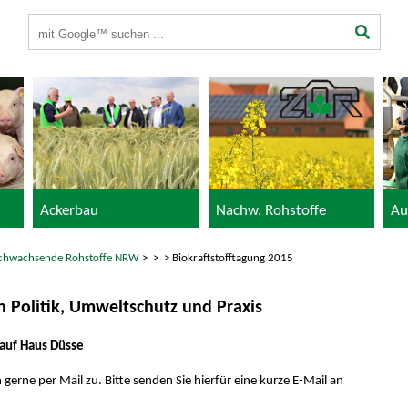
Suchbegriffe
Ackerbau
Nachw. Rohstoffe
Au
chwachsende Rohstoffe NRW
>
>
> Biokraftstofftagung 2015
 Politik, Umweltschutz und Praxis
auf Haus Düsse
 gerne per Mail zu. Bitte senden Sie hierfür eine kurze E-Mail an