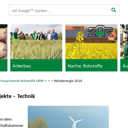
Suchbegriffe
Ackerbau
Nachw. Rohstoffe
Au
chwachsende Rohstoffe NRW
>
>
> Windenergie 2016
jekte – Technik
von dem
schaftskammer