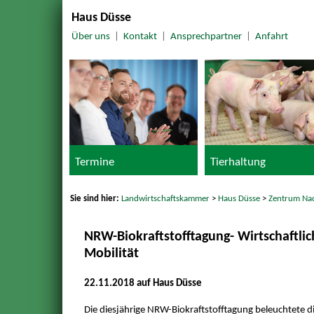
Haus Düsse
Über uns
|
Kontakt
|
Ansprechpartner
|
Anfahrt
Termine
Tierhaltung
Sie sind hier:
Landwirtschaftskammer
>
Haus Düsse
>
Zentrum Na
NRW-Biokraftstofftagung- Wirtschaftlic
Mobilität
22.11.2018 auf Haus Düsse
Die diesjährige NRW-Biokraftstofftagung beleuchtete di