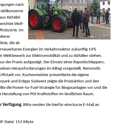
ingungen nach
eralölkonzerne
aus Abfallöl
erichtet Wolf-
findustrie. Im
iterer
nie, die ab
r erneuerbaren Energien im Verkehrssektor zukünftig 14%
em Wettbewerb zur Elektromobilität und zu Abfällen stehen.
us der Praxis aufgezeigt. Der Einsatz eines Rapsölschleppers,
l seinen Herausforderungen im Alltag vorgestellt. Remondis
Erftstadt vor, Kuchenmeister präsentierte die eigene
uhrpark und Erdgas Südwest zeigte die Produktion und den
lte die Power-to-Fuel-Strategie für Biogasanlagen vor und die
e Herstellung von PtX-Kraftstoffen im ländlichen Raum.
ur Verfügung.
Bitte senden Sie hierfür eine kurze E-Mail an
152 KByte