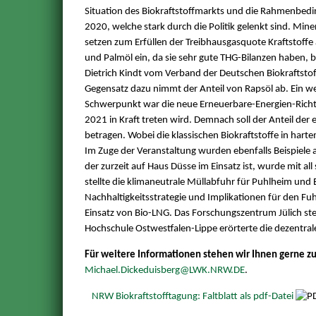
Situation des Biokraftstoffmarkts und die Rahmenbed
2020, welche stark durch die Politik gelenkt sind. Min
setzen zum Erfüllen der Treibhausgasquote Kraftstoffe 
und Palmöl ein, da sie sehr gute THG-Bilanzen haben, b
Dietrich Kindt vom Verband der Deutschen Biokraftstof
Gegensatz dazu nimmt der Anteil von Rapsöl ab. Ein we
Schwerpunkt war die neue Erneuerbare-Energien-Richtli
2021 in Kraft treten wird. Demnach soll der Anteil de
betragen. Wobei die klassischen Biokraftstoffe in hart
Im Zuge der Veranstaltung wurden ebenfalls Beispiele a
der zurzeit auf Haus Düsse im Einsatz ist, wurde mit al
stellte die klimaneutrale Müllabfuhr für Puhlheim und 
Nachhaltigkeitsstrategie und Implikationen für den F
Einsatz von Bio-LNG. Das Forschungszentrum Jülich stel
Hochschule Ostwestfalen-Lippe erörterte die dezentral
Für weitere Informationen stehen wir Ihnen gerne z
Michael.Dickeduisberg@LWK.NRW.DE
.
NRW Biokraftstofftagung: Faltblatt als pdf-Datei