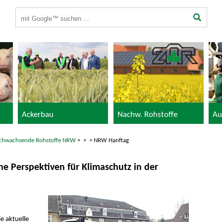
Suchbegriffe
Ackerbau
Nachw. Rohstoffe
Au
chwachsende Rohstoffe NRW
>
>
> NRW Hanftag
he Perspektiven für Klimaschutz in der
e aktuelle