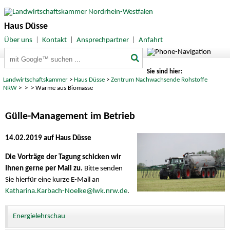
Haus Düsse
Über uns
|
Kontakt
|
Ansprechpartner
|
Anfahrt
Suchbegriffe
Sie sind hier:
Landwirtschaftskammer
>
Haus Düsse
>
Zentrum Nachwachsende Rohstoffe
NRW
>
>
> Wärme aus Biomasse
Gülle-Management im Betrieb
14.02.2019 auf Haus Düsse
Die Vorträge der Tagung schicken wir
Ihnen gerne per Mail zu.
Bitte senden
Sie hierfür eine kurze E-Mail an
Katharina.Karbach-Noelke@lwk.nrw.de
.
Energielehrschau