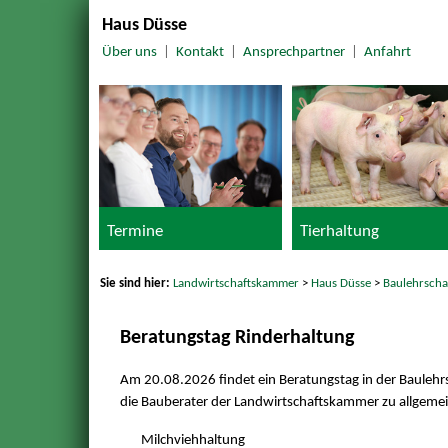
Haus Düsse
Über uns
|
Kontakt
|
Ansprechpartner
|
Anfahrt
Termine
Tierhaltung
Sie sind hier:
Landwirtschaftskammer
>
Haus Düsse
>
Baulehrsch
Beratungstag Rinderhaltung
Am 20.08.2026 findet ein Beratungstag in der Baulehrs
die Bauberater der Landwirtschaftskammer zu allgemei
Milchviehhaltung