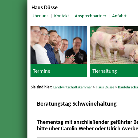
Haus Düsse
Über uns
|
Kontakt
|
Ansprechpartner
|
Anfahrt
Termine
Tierhaltung
Sie sind hier:
Landwirtschaftskammer
>
Haus Düsse
>
Baulehrsch
Beratungstag Schweinehaltung
Thementag mit anschließender geführter Be
bitte über Carolin Weber oder Ulrich Averbe