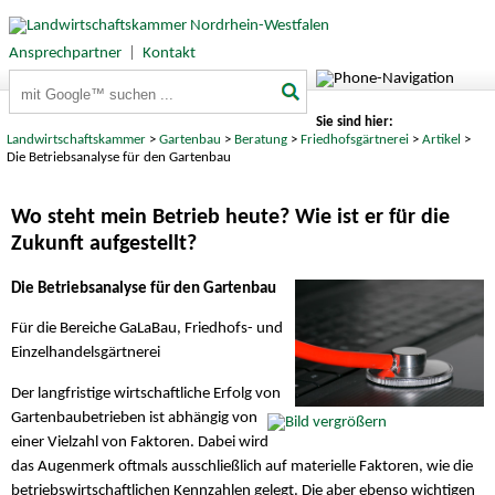
Ansprechpartner
|
Kontakt
Suchbegriffe
Sie sind hier:
Landwirtschaftskammer
>
Gartenbau
>
Beratung
>
Friedhofsgärtnerei
>
Artikel
>
Die Betriebsanalyse für den Gartenbau
Wo steht mein Betrieb heute? Wie ist er für die
Zukunft aufgestellt?
Die Betriebsanalyse für den Gartenbau
Für die Bereiche GaLaBau, Friedhofs- und
Einzelhandelsgärtnerei
Der langfristige wirtschaftliche Erfolg von
Gartenbaubetrieben ist abhängig von
einer Vielzahl von Faktoren. Dabei wird
das Augenmerk oftmals ausschließlich auf materielle Faktoren, wie die
betriebswirtschaftlichen Kennzahlen gelegt. Die aber ebenso wichtigen