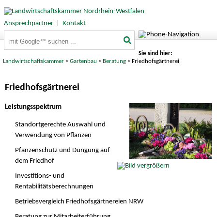
Ansprechpartner
|
Kontakt
Suchbegriffe
Sie sind hier:
Landwirtschaftskammer
>
Gartenbau
>
Beratung
> Friedhofsgärtnerei
Friedhofsgärtnerei
Leistungsspektrum
Standortgerechte Auswahl und
Verwendung von Pflanzen
Pfanzenschutz und Düngung auf
dem Friedhof
Investitions- und
Rentabilitätsberechnungen
Betriebsvergleich Friedhofsgärtnereien NRW
Beratung zur Mitarbeiterführung