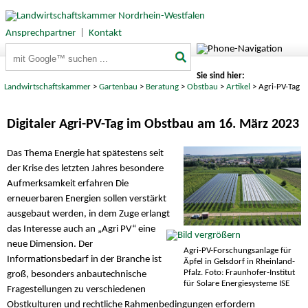
Ansprechpartner
|
Kontakt
Suchbegriffe
Sie sind hier:
Landwirtschaftskammer
>
Gartenbau
>
Beratung
>
Obstbau
>
Artikel
> Agri-PV-Tag
Digitaler Agri-PV-Tag im Obstbau am 16. März 2023
Das Thema Energie hat spätestens seit
der Krise des letzten Jahres besondere
Aufmerksamkeit erfahren Die
erneuerbaren Energien sollen verstärkt
ausgebaut werden, in dem Zuge erlangt
das Interesse auch an „Agri PV“ eine
neue Dimension. Der
Agri-PV-Forschungsanlage für
Informationsbedarf in der Branche ist
Äpfel in Gelsdorf in Rheinland-
Pfalz. Foto: Fraunhofer-Institut
groß, besonders anbautechnische
für Solare Energiesysteme ISE
Fragestellungen zu verschiedenen
Obstkulturen und rechtliche Rahmenbedingungen erfordern