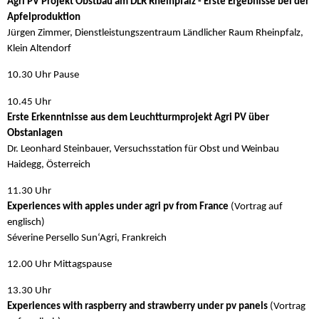
Agri PV Projekt Obstbau am DLR Rheinpfalz - Erste Ergebnisse bei der
Apfelproduktion
Jürgen Zimmer, Dienstleistungszentraum Ländlicher Raum Rheinpfalz,
Klein Altendorf
10.30 Uhr Pause
10.45 Uhr
Erste Erkenntnisse aus dem Leuchtturmprojekt Agri PV über
Obstanlagen
Dr. Leonhard Steinbauer, Versuchsstation für Obst und Weinbau
Haidegg, Österreich
11.30 Uhr
Experiences with apples under agri pv from France
(Vortrag auf
englisch)
Séverine Persello Sun‘Agri, Frankreich
12.00 Uhr Mittagspause
13.30 Uhr
Experiences with raspberry and strawberry under pv panels
(Vortrag