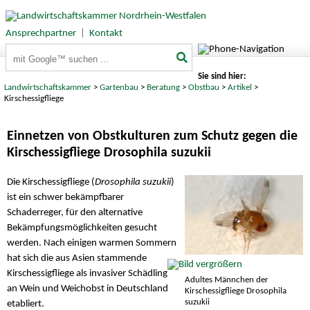
Ansprechpartner
|
Kontakt
Suchbegriffe
Sie sind hier:
Landwirtschaftskammer
>
Gartenbau
>
Beratung
>
Obstbau
>
Artikel
>
Kirschessigfliege
Einnetzen von Obstkulturen zum Schutz gegen die
Kirschessigfliege Drosophila suzukii
Die Kirschessigfliege (
Drosophila suzukii
)
ist ein schwer bekämpfbarer
Schaderreger, für den alternative
Bekämpfungsmöglichkeiten gesucht
werden. Nach einigen warmen Sommern
hat sich die aus Asien stammende
Kirschessigfliege als invasiver Schädling
Adultes Männchen der
an Wein und Weichobst in Deutschland
Kirschessigfliege Drosophila
suzukii
etabliert.