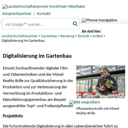
Ansprechpartner
|
Kontakt
Suchbegriffe
Sie sind hier:
Landwirtschaftskammer
>
Gartenbau
>
Beratung
>
Technik
>
Artikel
>
Digitalisierung im Gartenbau
Digitalisierung im Gartenbau
Einsatz hochauflösender digitaler Film-
und Videotechniken und der Mixed
Reality Brille zur Qualitätssicherung in der
Produktion und zur Verbesserung der
Vermarktung im Produktions- und
Dienstleistungsgartenbau am Bespiel
ausgewählter Topf- und Freilandpflanzen
Pflanzenkontrolle mit Mixed-
Reality-Brille
Projektinfo
Die fortschreitende Digitalisierung in allen Lebensbereichen führt zu