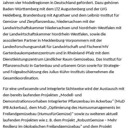
Jahren vier Modellregionen in Deutschland gefördert. Dazu gehören
Baden-Württemberg mit dem LTZ Augustenberg und der LVG
Heidelberg, Brandenburg mit Agrathaer und dem Leibniz-Institut für
Gemüse- und Zierpflanzenbau, Niedersachsen mit der
Landwirtschaftskammer Niedersachsen und Nordrhein-Westfalen mit
der Landwirtschaftskammer Nordrhein-Westfalen, sowie die
assoziierten Partner in Mecklenburg-Vorpommern mit der
Landesforschungsanstalt für Landwirtschaft und Fischerei MV
Gartenbaukompetenzzentrum und in Rheinland-Pfalz mit dem
Dienstleistungszentrum Ländlicher Raum Gemüsebau. Das Institut für
Pflanzenschutz in Gartenbau und urbanem Grün sowie für Strategie-
und Folgeabschätzung des Julius-Kühn-Instituts übernehmen die
Gesamtkoordination.
Für eine umfassende und integrierte Sichtweise wird der Austausch mit
den bereits laufenden Projekten „Modell- und
Demonstrationsvorhaben Integrierter Pflanzenbau im Ackerbau“ (MuD
IPB Ackerbau), dem MuD „Optimierung des Humusmanagements im
Freilandgemüsebau (HumusfürGemüse)“ sowie zu weiteren aktuell
laufenden Projekten wie z. B. dem Projekt „RobustGemüse – Mehr
Resilienz im ökologischen Freilandgemüsebau“ und dem Projekt