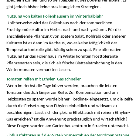
speichern können und so den Salzgehalt des Bodens verringern. Es
gibt jedoch bisher keine praxistauglichen Strategien.
Nutzung von kalten Folienhäusern im Winterhalbjahr
Üblicherweise wird das Folienhaus nach der sommerlichen
Fruchtgemüsekultur im Herbst nach und nach geräumt. Für die
anschließende Pflanzung von spätem Salat, Kohlrabi oder anderen
Kulturen ist es dann im Kalthaus, wo es keine Möglichkeit der
Temperaturkontrolle gibt, häufig schon zu spät. Eine alternative
Nutzung für das Folienhaus im Winter könnten frosttolerante
Pflanzenarten sein, die sich als frische Blattsalatmischung in den
Wintermonaten vermarkten lassen.
Tomaten reifen mit Ethylen-Gas schneller
Wenn im Herbst die Tage kürzer werden, brauchen die letzten
Tomaten deutlich länger zur Reife. Zur Kompensation und um
Heizkosten zu sparen wurde bisher Flordimex eingesetzt, um die Reife
durch die Freisetzung von Ethylen einheitlich und wirksam zu
beschleunigen. Lässt sich der gleiche Effekt auch mit reinem Ethylen-
Gas erreichen? Ist die Anwenung praxistauglich und wirtschaftlich?
Diese Fragen wurden am Gartenbauzentrum in Straelen untersucht.
Einflussfaktoren auf die Wirtelknospenzahlen der Nordmannstanne