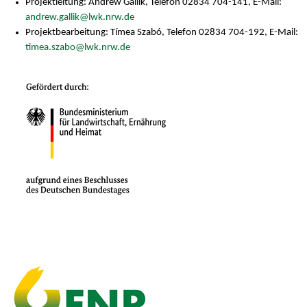
Projektleitung: Andrew Gallik, Telefon 02834 704-141, E-Mail:
andrew.gallik@lwk.nrw.de
Projektbearbeitung: Tímea Szabó, Telefon 02834 704-192, E-Mail:
timea.szabo@lwk.nrw.de