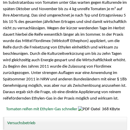
Im Substratanbau von Tomaten unter Glas warten gegen Kulturende im
späten Oktober und November bis zu 4 kg unreife Tomaten je m² auf
ihre Aberntung. Das sind umgerechnet je nach Typ und Ertragsniveau 5
bis 10 % des gesamten jährlichen Ertrages und sind damit wirtschaftlich
nicht zu vernachlässigen. Wegen der kürzer werdenden Tage im Herbst
dauert hierbei die Reife wesentlich länger als im Sommer. In der Praxis
wurde das Mittel Flordimex (Wirkstoff Ethephon) appliziert, um die
Reife durch die Freisetzung von Ethylen einheitlich und wirksam zu
beschleunigen. Durch die Kulturzeitverkürzung um bis zu zehn Tagen
wird gleichzeitig auch Energie gespart und die Wirtschaftlichkeit erhöht.
Zu Beginn des Jahres 2011 wurde die Zulassung von Flordimex
zurückgezogen. Unter strengen Auflagen war eine Anwendung im
Spätsommer 2011 in NRW und anderen Bundesländern mit einer § 18b
Genehmigung möglich, was aber nur als Zwischenlösung anzusehen ist.
Daraus ergab sich die Frage, ob eine direkte Applizierung von reinem
reifefördernden Ethylen-Gas in der Praxis möglich und wirksam ist.
Tomaten reifen mit Ethylen-Gas schneller
368 KByte
Versuchsbetrieb