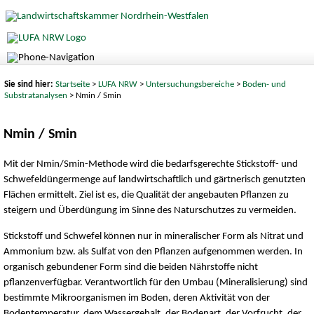
Sie sind hier:
Startseite
>
LUFA NRW
>
Untersuchungsbereiche
>
Boden- und
Substratanalysen
> Nmin / Smin
Nmin / Smin
Mit der Nmin/Smin-Methode wird die bedarfsgerechte Stickstoff- und
Schwefeldüngermenge auf landwirtschaftlich und gärtnerisch genutzten
Flächen ermittelt. Ziel ist es, die Qualität der angebauten Pflanzen zu
steigern und Überdüngung im Sinne des Naturschutzes zu vermeiden.
Stickstoff und Schwefel können nur in mineralischer Form als Nitrat und
Ammonium bzw. als Sulfat von den Pflanzen aufgenommen werden. In
organisch gebundener Form sind die beiden Nährstoffe nicht
pflanzenverfügbar. Verantwortlich für den Umbau (Mineralisierung) sind
bestimmte Mikroorganismen im Boden, deren Aktivität von der
Bodentemperatur, dem Wassergehalt, der Bodenart, der Vorfrucht, der