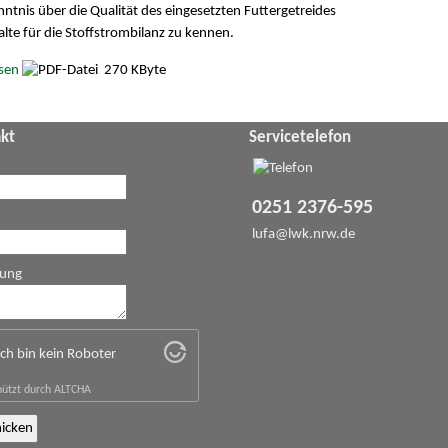
tnis über die Qualität des eingesetzten Futtergetreides
te für die Stoffstrombilanz zu kennen.
sen
270 KByte
kt
Servicetelefon
0251 2376-595
lufa@
lwk.nrw.de
lung
Ich bin kein Roboter
ützt durch
ALTCHA