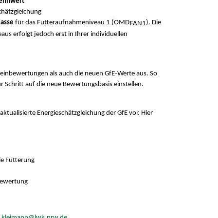
rennwert
chätzgleichung
Masse
für das Futteraufnahmeniveau 1 (OMD
). Die
FAN1
s erfolgt jedoch erst in Ihrer individuellen
teinbewertungen als auch die neuen GfE-Werte aus. So
ür Schritt auf die neue Bewertungsbasis einstellen.
aktualisierte Energieschätzgleichung der GfE vor. Hier
ie Fütterung
 Bewertung
s.kleimann@lwk.nrw.de