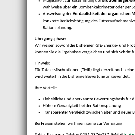
Möglichkeit zur Bestimmung der
Bruttoenergie/B
wahlweise über ein Bombenkalorimeter oder per S
Ausweisung der
Verdaulichkeit der organischen 
konkrete Berücksichtigung des Futteraufnahmeniveau
Rationsplanung.
Übergangsphase:
Wir weisen sowohl die bisherigen GfE-Energie- und Pro
können Sie die Ergebnisse vergleichen und sich Schritt f
Hinweis:
Für Totale Mischrationen (TMR) liegt derzeit noch keine 
wird weiterhin die bisherige Bewertung angewendet.
Ihre Vorteile
Einheitliche und anerkannte Bewertungsbasis für d
Höhere Genauigkeit bei der Rationsplanung
Transparenter Vergleich zwischen alter und neuer
Bei Fragen stehen wir Ihnen gerne zur Verfügung:
Tobias Kleimann, Telefon 0251 2376-737, E-Mail
tobia