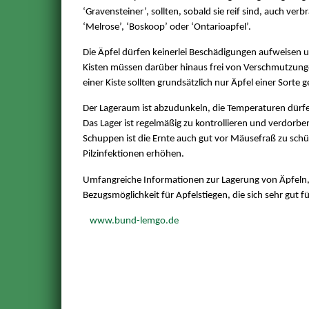
‘Gravensteiner’, sollten, sobald sie reif sind, auch ve
‘Melrose’, ‘Boskoop’ oder ‘Ontarioapfel’.
Die Äpfel dürfen keinerlei Beschädigungen aufweisen u
Kisten müssen darüber hinaus frei von Verschmutzunge
einer Kiste sollten grundsätzlich nur Äpfel einer Sorte 
Der Lageraum ist abzudunkeln, die Temperaturen dürfen 
Das Lager ist regelmäßig zu kontrollieren und verdorbe
Schuppen ist die Ernte auch gut vor Mäusefraß zu schüt
Pilzinfektionen erhöhen.
Umfangreiche Informationen zur Lagerung von Äpfeln, 
Bezugsmöglichkeit für Apfelstiegen, die sich sehr gut f
www.bund-lemgo.de