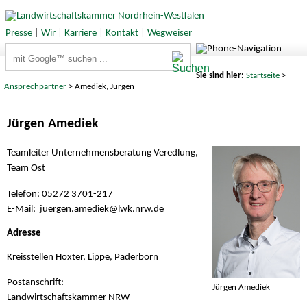
Presse
|
Wir
|
Karriere
|
Kontakt
|
Wegweiser
Suchbegriffe
Sie sind hier:
Startseite
>
Ansprechpartner
> Amediek, Jürgen
Jürgen Amediek
Teamleiter Unternehmensberatung Veredlung,
Team Ost
Telefon: 05272 3701-217
E-Mail: juergen.amediek@
lwk.nrw.de
Adresse
Kreisstellen Höxter, Lippe, Paderborn
Postanschrift:
Jürgen Amediek
Landwirtschaftskammer NRW