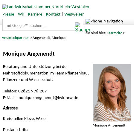
Presse
|
Wir
|
Karriere
|
Kontakt
|
Wegweiser
Suchbegriffe
Sie sind hier:
Startseite
>
Ansprechpartner
> Angenendt, Monique
Monique Angenendt
Beratung und Unterstützung bei der
Nährstoffdokumentation im Team Pflanzenbau,
Pflanzen- und Wasserschutz
Telefon: 02821 996-207
E-Mail: monique.angenendt@
lwk.nrw.de
Adresse
Kreisstellen Kleve, Wesel
Monique Angenendt
Postanschrift: