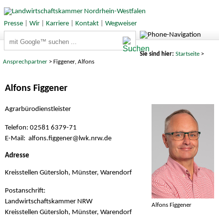
Presse
|
Wir
|
Karriere
|
Kontakt
|
Wegweiser
Suchbegriffe
Sie sind hier:
Startseite
>
Ansprechpartner
> Figgener, Alfons
Alfons Figgener
Agrarbürodienstleister
Telefon: 02581 6379-71
E-Mail: alfons.figgener@
lwk.nrw.de
Adresse
Kreisstellen Gütersloh, Münster, Warendorf
Postanschrift:
Landwirtschaftskammer NRW
Alfons Figgener
Kreisstellen Gütersloh, Münster, Warendorf