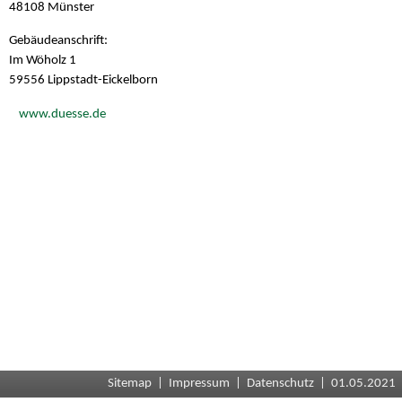
48108 Münster
Gebäudeanschrift:
Im Wöholz 1
59556 Lippstadt-Eickelborn
www.duesse.de
Sitemap
|
Impressum
|
Datenschutz
| 01.05.2021