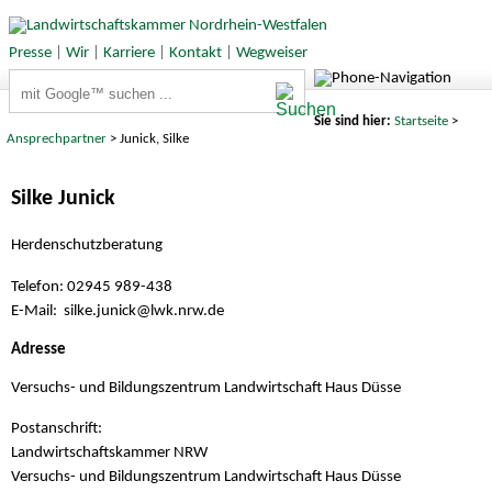
Presse
|
Wir
|
Karriere
|
Kontakt
|
Wegweiser
Suchbegriffe
Sie sind hier:
Startseite
>
Ansprechpartner
> Junick, Silke
Silke Junick
Herdenschutzberatung
Telefon: 02945 989-438
E-Mail: silke.junick@
lwk.nrw.de
Adresse
Versuchs- und Bildungszentrum Landwirtschaft Haus Düsse
Postanschrift:
Landwirtschaftskammer NRW
Versuchs- und Bildungszentrum Landwirtschaft Haus Düsse