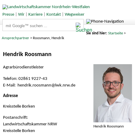
Presse
|
Wir
|
Karriere
|
Kontakt
|
Wegweiser
Suchbegriffe
Sie sind hier:
Startseite
>
Ansprechpartner
> Roosmann, Hendrik
Hendrik Roosmann
Agrarbürodienstleister
Telefon: 02861 9227-43
E-Mail: hendrik.roosmann@
lwk.nrw.de
Adresse
Kreisstelle Borken
Postanschrift:
Landwirtschaftskammer NRW
Hendrik Roosmann
Kreisstelle Borken